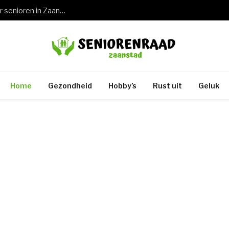
Wat een keuring rijbewijs 75 jaar betekent voor senioren in Zaandam en de rest van Zaanstad
Home
Gezondheid
Hobby’s
Rust uit
Geluk