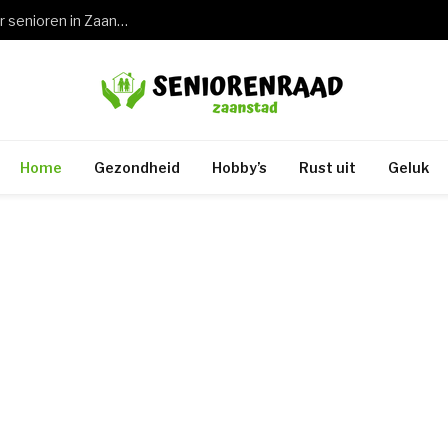
Wat een keuring rijbewijs 75 jaar betekent voor senioren in Zaandam en de rest van Zaanstad
Home
Gezondheid
Hobby’s
Rust uit
Geluk