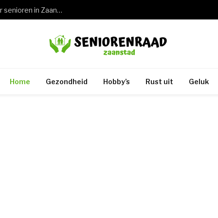
Wat een keuring rijbewijs 75 jaar betekent voor senioren in Zaandam en de rest van Zaanstad
Home
Gezondheid
Hobby’s
Rust uit
Geluk