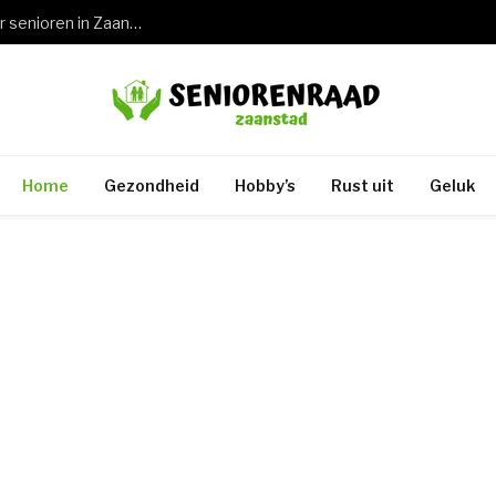
Wat een keuring rijbewijs 75 jaar betekent voor senioren in Zaandam en de rest van Zaanstad
Home
Gezondheid
Hobby’s
Rust uit
Geluk