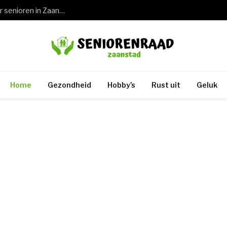
Wat een keuring rijbewijs 75 jaar betekent voor senioren in Zaandam en de rest van Zaanstad
Home
Gezondheid
Hobby’s
Rust uit
Geluk