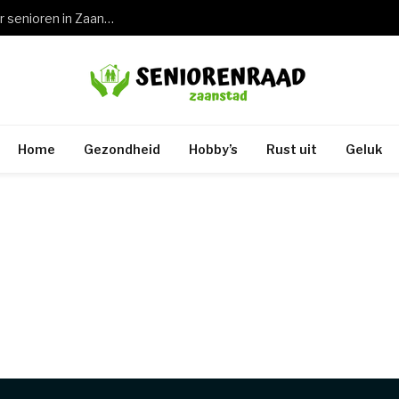
Wat een keuring rijbewijs 75 jaar betekent voor senioren in Zaandam en de rest van Zaanstad
Home
Gezondheid
Hobby’s
Rust uit
Geluk