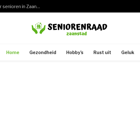
Wat een keuring rijbewijs 75 jaar betekent voor senioren in Zaandam en de rest van Zaanstad
Home
Gezondheid
Hobby’s
Rust uit
Geluk