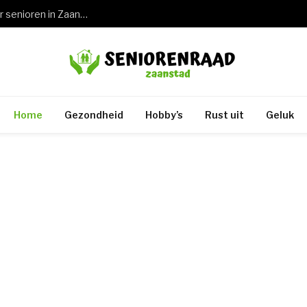
Wat een keuring rijbewijs 75 jaar betekent voor senioren in Zaandam en de rest van Zaanstad
Home
Gezondheid
Hobby’s
Rust uit
Geluk