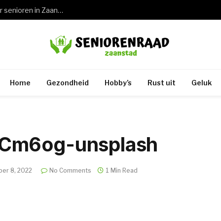
Wat een keuring rijbewijs 75 jaar betekent voor senioren in Zaandam en de rest van Zaanstad
Home
Gezondheid
Hobby’s
Rust uit
Geluk
QCm6og-unsplash
er 8, 2022
No Comments
1 Min Read