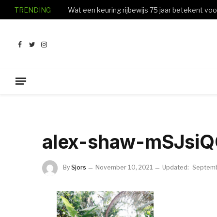
TRENDING
Facebook
Twitter
Instagram
alex-shaw-mSJsi
By
Sjors
November 10, 2021
Updated:
Septemb