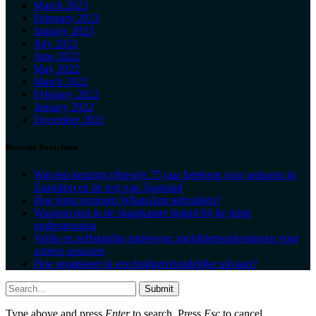
March 2023
February 2023
January 2023
July 2022
June 2022
May 2022
March 2022
February 2022
January 2022
December 2021
Recente Berichten
Wat een keuring rijbewijs 75 jaar betekent voor senioren in
Zaandam en de rest van Zaanstad
Hoe leren senioren WhatsApp gebruiken?
Waarom rust in de slaapkamer begint bij de juiste
ondersteuning
Veilig en zelfstandig onderweg: mobiliteitsoplossingen voor
actieve senioren
Hoe organiseer ik een budgetvriendelijke uitvaart?
Submit
Type above and press
Enter
to search. Press
Esc
to cancel.