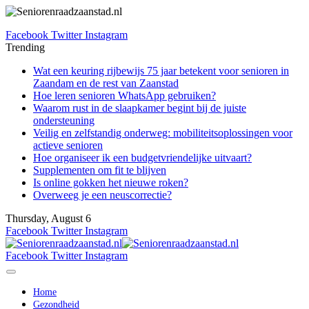
Facebook
Twitter
Instagram
Trending
Wat een keuring rijbewijs 75 jaar betekent voor senioren in
Zaandam en de rest van Zaanstad
Hoe leren senioren WhatsApp gebruiken?
Waarom rust in de slaapkamer begint bij de juiste
ondersteuning
Veilig en zelfstandig onderweg: mobiliteitsoplossingen voor
actieve senioren
Hoe organiseer ik een budgetvriendelijke uitvaart?
Supplementen om fit te blijven
Is online gokken het nieuwe roken?
Overweeg je een neuscorrectie?
Thursday, August 6
Facebook
Twitter
Instagram
Facebook
Twitter
Instagram
Home
Gezondheid