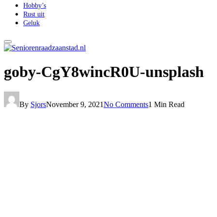
Hobby’s
Rust uit
Geluk
goby-CgY8wincR0U-unsplash
By
Sjors
November 9, 2021
No Comments
1 Min Read