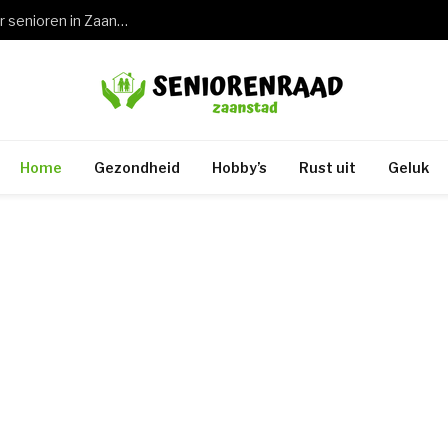
Wat een keuring rijbewijs 75 jaar betekent voor senioren in Zaandam en de rest van Zaanstad
Home
Gezondheid
Hobby’s
Rust uit
Geluk