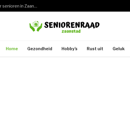
Wat een keuring rijbewijs 75 jaar betekent voor senioren in Zaandam en de rest van Zaanstad
Home
Gezondheid
Hobby’s
Rust uit
Geluk